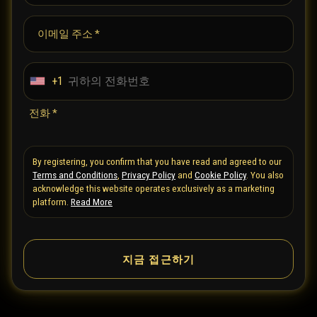
이메일 주소 *
+1
U
n
전화 *
i
t
By registering, you confirm that you have read and agreed to our
e
Terms and Conditions
,
Privacy Policy
and
Cookie Policy
. You also
d
acknowledge this website operates exclusively as a marketing
S
platform.
Read More
t
a
지금 접근하기
t
e
s
+