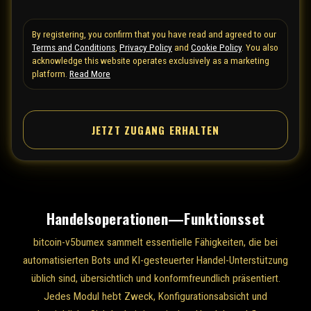
t
e
By registering, you confirm that you have read and agreed to our
Terms and Conditions
,
Privacy Policy
and
Cookie Policy
. You also
d
acknowledge this website operates exclusively as a marketing
S
platform.
Read More
t
a
t
JETZT ZUGANG ERHALTEN
e
s
+
1
Handelsoperationen—Funktionsset
bitcoin-v5bumex sammelt essentielle Fähigkeiten, die bei
automatisierten Bots und KI-gesteuerter Handel-Unterstützung
üblich sind, übersichtlich und konformfreundlich präsentiert.
Jedes Modul hebt Zweck, Konfigurationsabsicht und