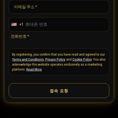
이메일 주소 *
+1
U
n
전화번호 *
i
t
By registering, you confirm that you have read and agreed to our
e
Terms and Conditions
,
Privacy Policy
and
Cookie Policy
. You also
d
acknowledge this website operates exclusively as a marketing
S
platform.
Read More
t
a
접속 요청
t
e
s
+