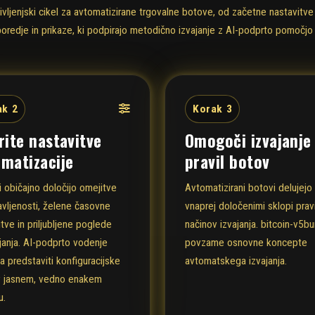
ivljenjski cikel za avtomatizirane trgovalne botove, od začetne nastavitve
oredje in prikaze, ki podpirajo metodično izvajanje z AI-podprto pomočjo p
ak 2
Korak 3
rite nastavitve
Omogoči izvajanje
matizacije
pravil botov
i običajno določijo omejitve
Avtomatizirani botovi delujejo
avljenosti, želene časovne
vnaprej določenimi sklopi pravi
tve in priljubljene poglede
načinov izvajanja. bitcoin-v5
janja. AI-podprto vodenje
povzame osnovne koncepte
 predstaviti konfiguracijske
avtomatskega izvajanja.
v jasnem, vedno enakem
u.