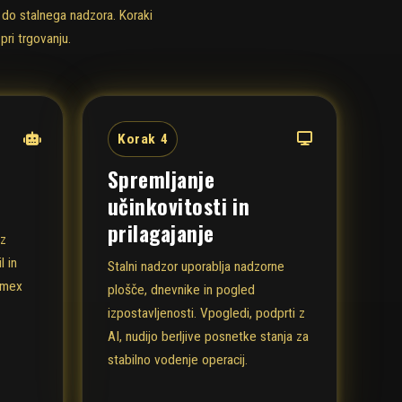
 do stalnega nadzora. Koraki
ri trgovanju.
Korak 4
Spremljanje
učinkovitosti in
prilagajanje
 z
l in
Stalni nadzor uporablja nadzorne
bumex
plošče, dnevnike in pogled
izpostavljenosti. Vpogledi, podprti z
AI, nudijo berljive posnetke stanja za
stabilno vodenje operacij.