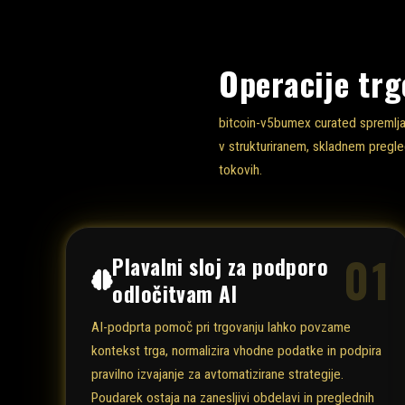
Operacije tr
bitcoin-v5bumex curated spremlja
v strukturiranem, skladnem pregled
tokovih.
01
Plavalni sloj za podporo
odločitvam AI
AI-podprta pomoč pri trgovanju lahko povzame
kontekst trga, normalizira vhodne podatke in podpira
pravilno izvajanje za avtomatizirane strategije.
Poudarek ostaja na zanesljivi obdelavi in preglednih