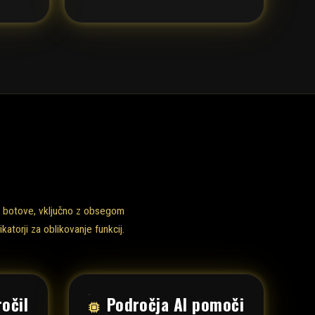
ne botove, vključno z obsegom
katorji za oblikovanje funkcij.
očil
Področja AI pomoči