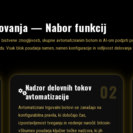
govanja — Nabor funkcij
 bistvene zmogljivosti, skupne avtomatiziranim botom in AI-om podprti po
u. Vsak blok poudarja namen, namen konfiguracije in vidljivost delovanja v
02
Nadzor delovnih tokov
avtomatizacije
Avtomatizirani trgovalni botovi se zanašajo na
konfigurabilna pravila, ki določajo čas,
izpostavljenost tveganju in vedenje naročil. bitcoin-
v5bumex poudarja ključne točke nadzora, ki jih