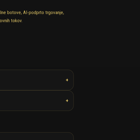
alne botove, AI-podprto trgovanje,
ovnih tokov.
+
+