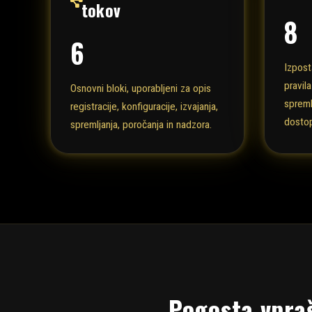
tokov
8
6
Izpost
pravila
Osnovni bloki, uporabljeni za opis
spreml
registracije, konfiguracije, izvajanja,
dosto
spremljanja, poročanja in nadzora.
Pogosta vpra