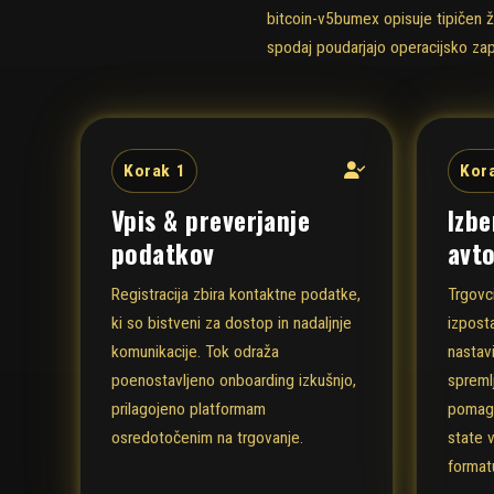
bitcoin-v5bumex opisuje tipičen ž
spodaj poudarjajo operacijsko zap
Korak 1
Kor
Vpis & preverjanje
Izbe
podatkov
avto
Registracija zbira kontaktne podatke,
Trgovc
ki so bistveni za dostop in nadaljnje
izpost
komunikacije. Tok odraža
nastavi
poenostavljeno onboarding izkušnjo,
spreml
prilagojeno platformam
pomaga
osredotočenim na trgovanje.
state 
format