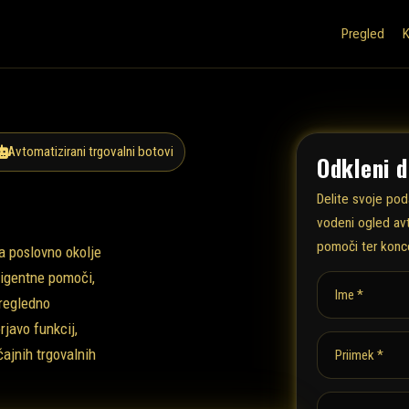
Pregled
Avtomatizirani trgovalni botovi
Odkleni 
Delite svoje po
vodeni ogled avt
pomoči ter konc
a poslovno okolje
eligentne pomoči,
Ime *
pregledno
rjavo funkcij,
čajnih trgovalnih
Priimek *