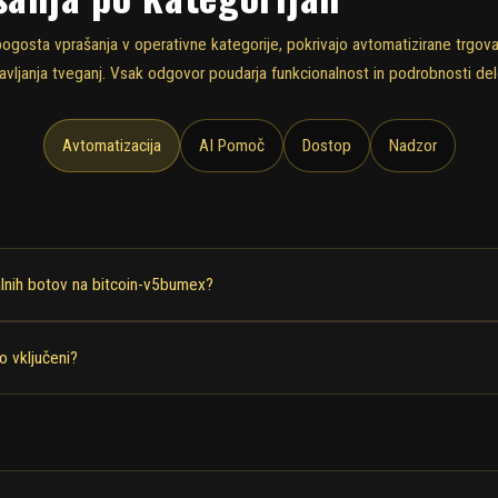
ogosta vprašanja v operativne kategorije, pokrivajo avtomatizirane trgov
vljanja tveganj. Vsak odgovor poudarja funkcionalnost in podrobnosti del
Avtomatizacija
AI Pomoč
Dostop
Nadzor
alnih botov na bitcoin-v5bumex?
o vključeni?