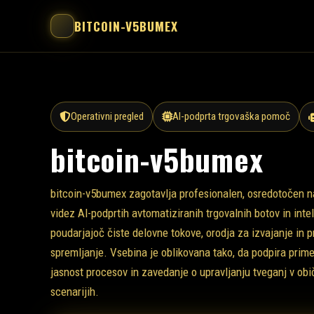
BITCOIN-V5BUMEX
Operativni pregled
AI-podprta trgovaška pomoč
bitcoin-v5bumex
bitcoin-v5bumex zagotavlja profesionalen, osredotočen n
videz AI-podprtih avtomatiziranih trgovalnih botov in int
poudarjajoč čiste delovne tokove, orodja za izvajanje in 
spremljanje. Vsebina je oblikovana tako, da podpira prime
jasnost procesov in zavedanje o upravljanju tveganj v obi
scenarijih.