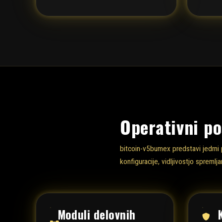
Operativni p
bitcoin-v5bumex predstavi jedrni 
konfiguracije, vidljivostjo spremlj
Moduli delovnih