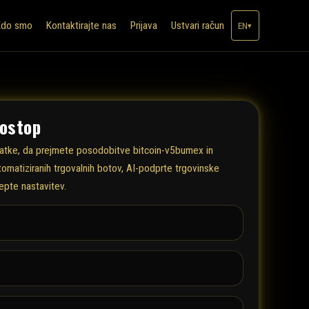
Kdo smo
Kontaktirajte nas
Prijava
Ustvari račun
EN
▾
dostop
datke, da prejmete posodobitve bitcoin-v5bumex in
omatiziranih trgovalnih botov, AI-podprte trgovinske
epte nastavitev.