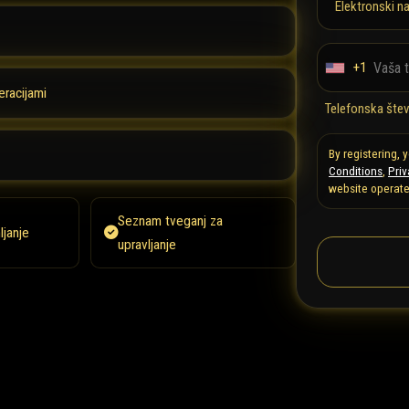
Elektronski n
+1
U
eracijami
n
Telefonska štev
i
t
By registering,
e
Conditions
,
Priv
website operate
d
S
Seznam tveganj za
ljanje
t
upravljanje
a
t
e
s
+
1