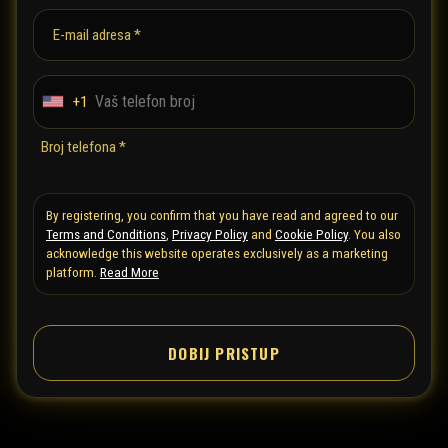
E-mail adresa *
+1
U
n
Broj telefona *
i
t
e
By registering, you confirm that you have read and agreed to our
Terms and Conditions
,
Privacy Policy
and
Cookie Policy
. You also
d
acknowledge this website operates exclusively as a marketing
S
platform.
Read More
t
a
t
DOBIJ PRISTUP
e
s
+
1