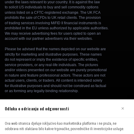
Odluka o odricanju od odgovornosti
×
We use cookies to enhance your browsing experience. By
Ova web stranica djeluje isključivo kao marketinška platforma i ne pruža, ne
continuing to use our website, you agree to our use of cookies.
odobrava niti olakšava bilo kakve trgovačke, posredničke ili investicijske usluge.