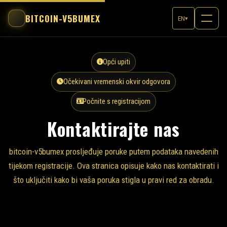
BITCOIN-V5BUMEX
EN
▾
Opći upiti
Očekivani vremenski okvir odgovora
Počnite s registracijom
Kontaktirajte nas
bitcoin-v5bumex prosljeđuje poruke putem podataka navedenih
tijekom registracije. Ova stranica opisuje kako nas kontaktirati i
što uključiti kako bi vaša poruka stigla u pravi red za obradu.