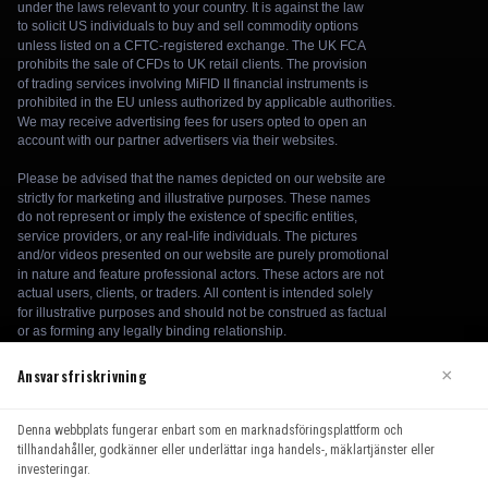
Ansvarsfriskrivning
×
Denna webbplats fungerar enbart som en marknadsföringsplattform och
We use cookies to enhance your browsing experience. By
tillhandahåller, godkänner eller underlättar inga handels-, mäklartjänster eller
continuing to use our website, you agree to our use of cookies.
investeringar.