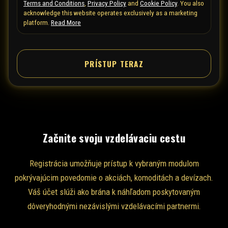
Terms and Conditions
,
Privacy Policy
and
Cookie Policy
. You also
d
acknowledge this website operates exclusively as a marketing
S
platform.
Read More
t
a
t
PRÍSTUP TERAZ
e
s
+
1
Začnite svoju vzdelávaciu cestu
Registrácia umožňuje prístup k vybraným modulom
pokrývajúcim povedomie o akciách, komoditách a devízach.
Váš účet slúži ako brána k náhľadom poskytovaným
dôveryhodnými nezávislými vzdelávacími partnermi.