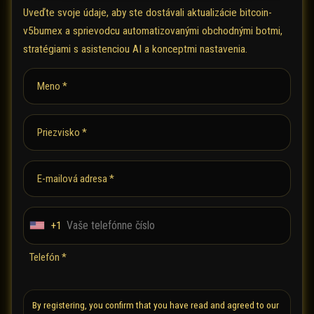
Uveďte svoje údaje, aby ste dostávali aktualizácie bitcoin-
v5bumex a sprievodcu automatizovanými obchodnými botmi,
stratégiami s asistenciou AI a konceptmi nastavenia.
Meno *
Priezvisko *
E-mailová adresa *
+1
U
n
Telefón *
i
t
e
By registering, you confirm that you have read and agreed to our