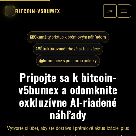
BITCOIN-V5BUMEX
EN
▾
Okamžitý prístup k prémiovým náhľadom
Štruktúrované trhové aktualizácie
Informácie s podporou politiky
Pripojte sa k bitcoin-
v5bumex a odomknite
exkluzívne AI-riadené
náhľady
Vytvorte si účet, aby ste dostávali prémiové aktualizácie, plus