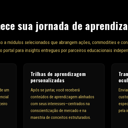
1
ece sua jornada de aprendiz
sso a módulos selecionados que abrangem ações, commodities e co
o portal para insights entregues por parceiros educacionais indepen
Trilhas de aprendizagem
Tra
personalizadas
ocu
de um
Após se juntar, você receberá
Envia
ncial
conteúdos de aprendizagem alinhados
custo
ceiro
com seus interesses—centrados na
espec
conscientização de mercado e na
pela i
maestria de conceitos estruturados.