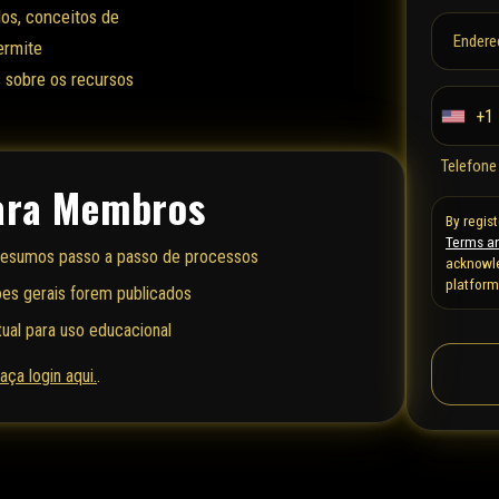
os, conceitos de
Endere
ermite
sobre os recursos
+1
U
n
Telefone
i
ara Membros
t
By regis
Terms an
e
 resumos passo a passo de processos
acknowle
d
platform
ões gerais forem publicados
S
ual para uso educacional
t
a
aça login aqui.
.
t
e
s
+