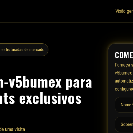
Visão ger
 estruturadas de mercado
COME
Forneça s
v5bumex e
in-v5bumex para
automatiz
configura
hts exclusivos
Nome 
Sobre
de uma visita