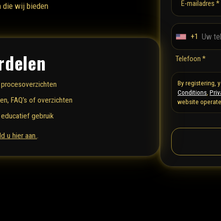
E-mailadres *
 die wij bieden
+1
U
n
rdelen
Telefoon *
i
t
By registering,
 procesoverzichten
e
Conditions
,
Priv
en, FAQ's of overzichten
website operate
d
 educatief gebruik
S
t
d u hier aan.
.
a
t
e
s
+
1