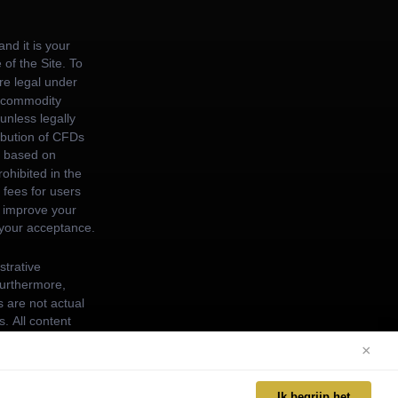
×
Ik begrijp het