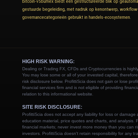
bitcoin-v5bumex biedt een gestructureerde blik op geautoma
gestuurde begeleiding, met nadruk op kenontwerp, workflow-
governancecategorieën gebruikt in handels-ecosystemen.