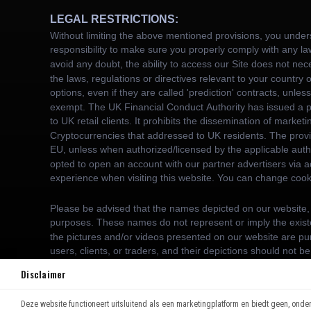
Disclaimer
Deze website functioneert uitsluitend als een marketingplatform en biedt geen, ondersc