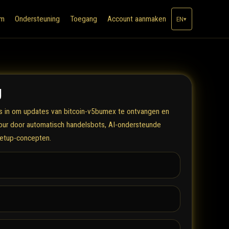
rm
Ondersteuning
Toegang
Account aanmaken
EN
▾
U
 in om updates van bitcoin-v5bumex te ontvangen en
our door automatisch handelsbots, AI-ondersteunde
setup-concepten.