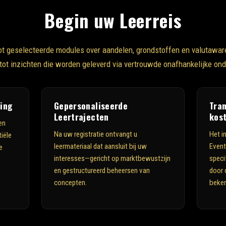
Begin uw Leerreis
t geselecteerde modules over aandelen, grondstoffen en valutawar
tot inzichten die worden geleverd via vertrouwde onafhankelijke ond
ding
Gepersonaliseerde
Tra
Leertrajecten
kos
en
Na uw registratie ontvangt u
Het in
iële
leermateriaal dat aansluit bij uw
Event
e
interesses—gericht op marktbewustzijn
speci
en gestructureerd beheersen van
door 
concepten.
beke