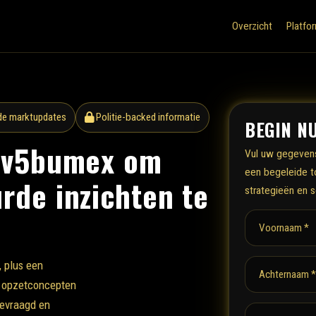
Overzicht
Platfo
de marktupdates
Politie-backed informatie
BEGIN N
n-v5bumex om
Vul uw gegevens
een begeleide t
rde inzichten te
strategieën en 
Voornaam *
 plus een
Achternaam *
, opzetconcepten
gevraagd en