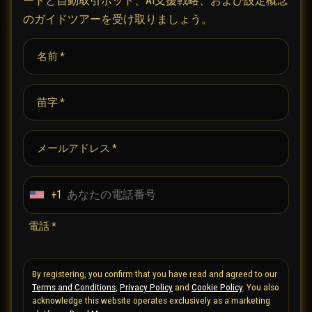
ートと自動取引ボット、AI支援戦略、および設定概念
のガイドツアーを受け取りましょう。
名前 *
苗字 *
メールアドレス *
+1
U
n
電話 *
i
t
By registering, you confirm that you have read and agreed to our
e
Terms and Conditions
,
Privacy Policy
and
Cookie Policy
. You also
d
acknowledge this website operates exclusively as a marketing