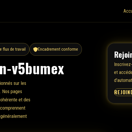
Accu
 flux de travail
Encadrement conforme
Rejoi
in-v5bumex
Inscrivez
et accéder
d'automat
ionnés sur les
s. Nos pages
REJOIN
cohérente et des
s comprennent
 généralement