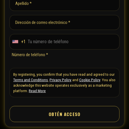
Apellido *
Dirección de correo electrónico *
+1
U
n
Número de teléfono *
i
t
By registering, you confirm that you have read and agreed to our
e
Terms and Conditions
,
Privacy Policy
and
Cookie Policy
. You also
d
acknowledge this website operates exclusively as a marketing
S
platform.
Read More
t
a
OBTÉN ACCESO
t
e