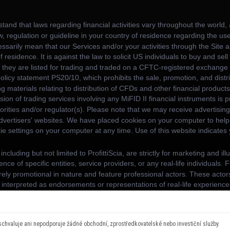
schvaluje ani nepodporuje žádné obchodní, zprostředkovatelské nebo investiční služby.