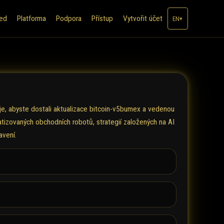
led
Platforma
Podpora
Přístup
Vytvořit účet
EN
▾
je, abyste dostali aktualizace bitcoin-v5bumex a vedenou
tizovaných obchodních robotů, strategií založených na AI
avení.