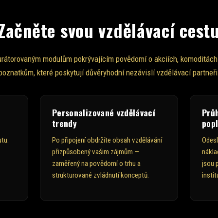
Začněte svou vzdělávací cest
kurátorovaným modulům pokrývajícím povědomí o akciích, komoditách a
poznatkům, které poskytují důvěryhodní nezávislí vzdělávací partneři
Personalizované vzdělávací
Prů
trendy
pop
tu.
Po připojení obdržíte obsah vzdělávání
Odesl
přizpůsobený vašim zájmům —
nákla
zaměřený na povědomí o trhu a
jsou 
strukturované zvládnutí konceptů.
instit