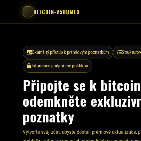
BITCOIN-V5BUMEX
Okamžitý přístup k prémiovým poznatkům
Strukturov
Informace podpořené politikou
Připojte se k bitco
odemkněte exkluzivn
poznatky
Vytvořte svůj účet, abyste dostali prémiové aktualizace, 
prohlídku automatizovaných obchodních pracovních post