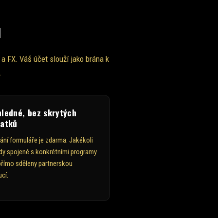
u
 FX. Váš účet slouží jako brána k
.
hledné, bez skrytých
latků
ání formuláře je zdarma. Jakékoli
dy spojené s konkrétními programy
přímo sděleny partnerskou
ucí.