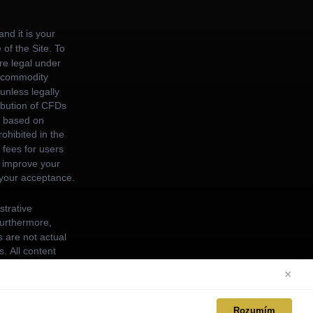
×
Rozumím