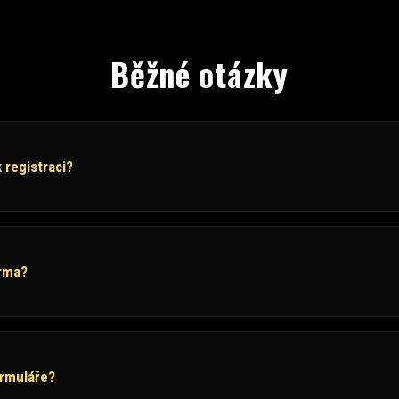
Běžné otázky
 registraci?
arma?
ormuláře?