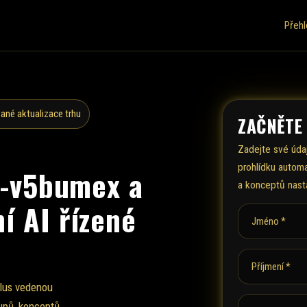
Přeh
ané aktualizace trhu
ZAČNĚTE
Zadejte své úda
prohlídku automa
in-v5bumex a
a konceptů nast
í AI řízené
Jméno *
Příjmení *
plus vedenou
upů, konceptů