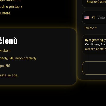
Emailová adre
sti o přístup a
, které
+1
U
n
Telefon *
i
členů
t
By registering,
e
Conditions
,
Priv
website operate
d
 krokem
S
pitoly, FAQ nebo přehledy
t
použití
a
t
laste se zde.
.
e
s
+
1