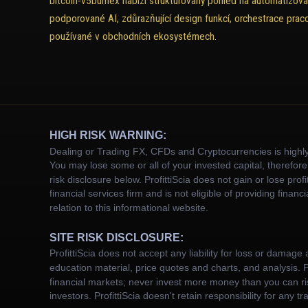
bitcoin-v5bumex nabízí strukturovaný pohled na automatizov
podporované AI, zdůrazňující design funkcí, orchestrace prac
používané v obchodních ekosystémech.